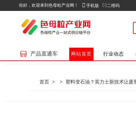
你好，欢迎来到色母粒产业网！
手机版
二维码
产品直通车
网站首页
行业动态
首页
>
>
塑料变石油？英力士新技术让废塑