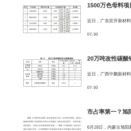
1500万色母料
近日，广东宏开新材料
鹤山市龙口镇凤祥路1
07-30
后色母料整体产能提升至
20万吨改性碳酸
近日，广西中鹏新材料
发布环境验收公示。该
07-30
目预计总投资8800万元
市占率第一？旭
6月18日，内蒙古旭