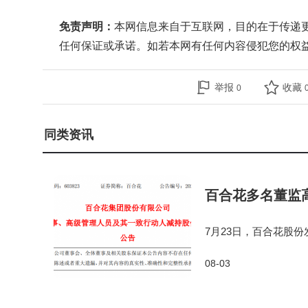
免责声明：
本网信息来自于互联网，目的在于传递
任何保证或承诺。如若本网有任何内容侵犯您的权
举报
收藏
0
同类资讯
百合花多名董监
7月23日，百合花股
陈燕南配偶张笑麟，因
08-03
四人合计拟减持不超过9