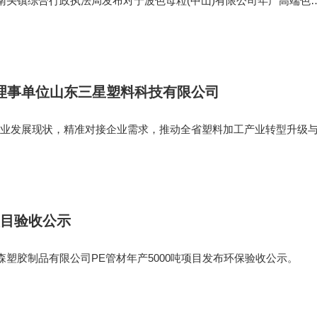
头镇综合行政执法局发布对宁波色母粒(中山)有限公司年产高端色
目环境影响评价文件作出拟批准决定的公示。 项目拟增加投资在项
建后项目用地面积
理事单位山东三星塑料科技有限公司
发展现状，精准对接企业需求，推动全省塑料加工产业转型升级
料协会会长王保民、副秘书长胡少辉一行莅临协会理事单位——山
访调研，实地考察
项目验收公示
塑胶制品有限公司PE管材年产5000吨项目发布环保验收公示。
区巴州库尔勒市，租赁厂房面积约2160㎡(为封闭式厂房)，主要建
放区、成品堆放区