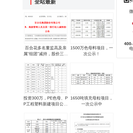
全站最新
400-
百合花多名董监高及亲
1500万色母料项目，一
属“组团”减持，股价三日
次公示！
跌停
，
投资300万，PE色母、P
1650吨填充母粒项目，
P工程塑料新建项目公示
一次公示中
中