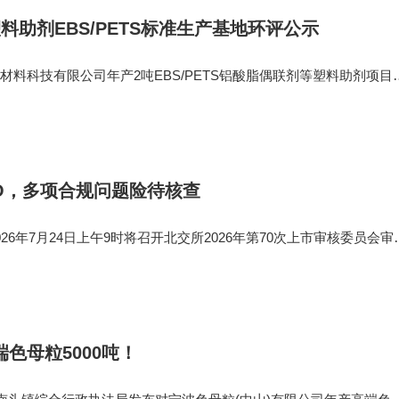
料助剂EBS/PETS标准生产基地环评公示
科技有限公司年产2吨EBS/PETS铝酸脂偶联剂等塑料助剂项目
。 企业拟鹤山精细化工园区购地30亩自建标准化工厂房2万平方
自用生产区域23000㎡，
O，多项合规问题险待核查
年7月24日上午9时将召开北交所2026年第70次上市审核委员会审
阳新材料股份有限公司（下称“旭阳新材”）首发事项。 据
不特定合格投资者公
色母粒5000吨！