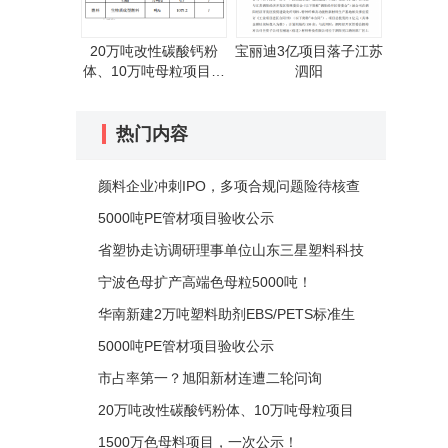
20万吨改性碳酸钙粉
宝丽迪3亿项目落子江苏
体、10万吨母粒项目验
泗阳
收公示
热门内容
颜料企业冲刺IPO，多项合规问题险待核查
5000吨PE管材项目验收公示
省塑协走访调研理事单位山东三星塑料科技
有限公司
宁波色母扩产高端色母粒5000吨！
华南新建2万吨塑料助剂EBS/PETS标准生
产基地环评公示
5000吨PE管材项目验收公示
市占率第一？旭阳新材连遭二轮问询
20万吨改性碳酸钙粉体、10万吨母粒项目
验收公示
1500万色母料项目，一次公示！