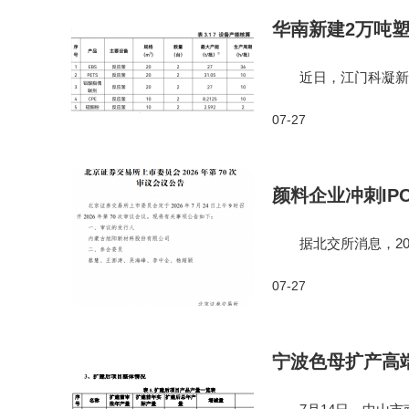
华南新建2万吨塑
近日，江门科凝新材料
设项目第一次对外公示
07-27
总建筑面积26240㎡，
颜料企业冲刺IP
据北交所消息，2026
会议，审核内蒙古旭
07-27
悉，旭阳新材本次拟向
宁波色母扩产高端