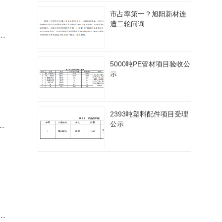
市占率第一？旭阳新材连
遭二轮问询
址
成
5000吨PE管材项目验收公
示
2393吨塑料配件项目受理
公示
程)
。项
球