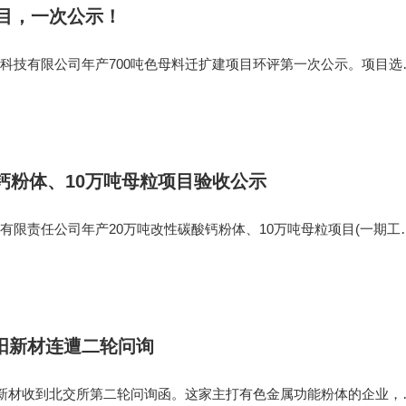
项目，一次公示！
科技有限公司年产700吨色母料迁扩建项目环评第一次公示。项目选
号，本次迁扩建项目总投资1500万元，其中环保投资85万元，项目建
700吨/年。项目用
钙粉体、10万吨母粒项目验收公示
有限责任公司年产20万吨改性碳酸钙粉体、10万吨母粒项目(一期工
项目坐落于广西壮族自治区贺州市平桂区旺高工业区，为新建项目
，环保投资196.5
阳新材连遭二轮问询
阳新材收到北交所第二轮问询函。这家主打有色金属功能粉体的企业，