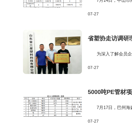
7月14日，中山市南
粒5000吨扩建项
07-27
区内进行扩建，本次扩
省塑协走访调研
为深入了解会员企业
质量发展，近日，省塑
07-27
星塑料科技有限公司走
5000吨PE管材
7月17日，巴州海森
目位于新疆维吾尔自治
07-27
容包括生产区、原料堆