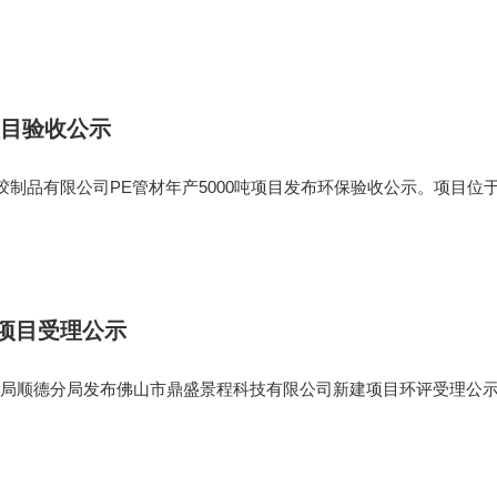
0%，铝颜料也处在全球前列。客户覆盖PPG、巴斯夫等国际涂料巨
亿元。本轮问询题直戳业绩
项目验收公示
塑胶制品有限公司PE管材年产5000吨项目发布环保验收公示。项目位
尔勒市，租赁厂房面积约2160㎡(为封闭式厂房)，主要建设内容包
品堆放区及办公生
件项目受理公示
局顺德分局发布佛山市鼎盛景程科技有限公司新建项目环评受理公
保投资20万，位于顺德区勒流街道西华村，项目占地面积1968㎡，
8㎡，主体工程包括混料