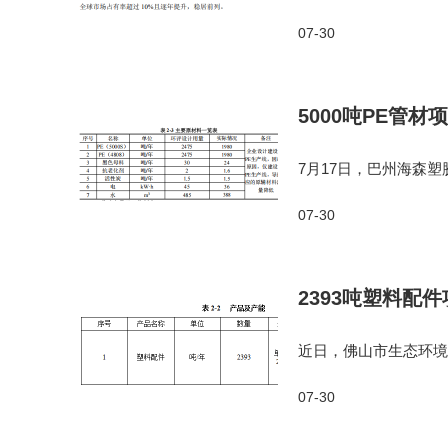
形铝粉全球市占率超2
07-30
2024年营收11.08
5000吨PE管材
7月17日，巴州海森
疆维吾尔自治区巴州库
07-30
产区、原料堆放区、成
2393吨塑料配
近日，佛山市生态环境
项目总投资100万，环
07-30
面积15738.29196