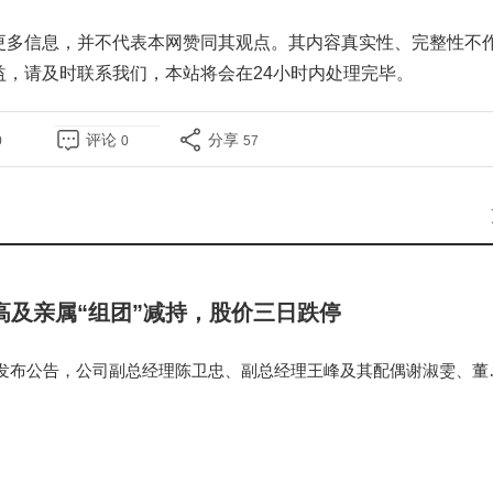
更多信息，并不代表本网赞同其观点。其内容真实性、完整性不
益，请及时
联系我们
，本站将会在24小时内处理完毕。
评论
分享
0
0
57
高及亲属“组团”减持，股价三日跌停
份发布公告，公司副总经理陈卫忠、副总经理王峰及其配偶谢淑雯、董
自身资金需求，计划自8月14日起3个月内通过集中竞价方式减持股
0.84万股，占总股