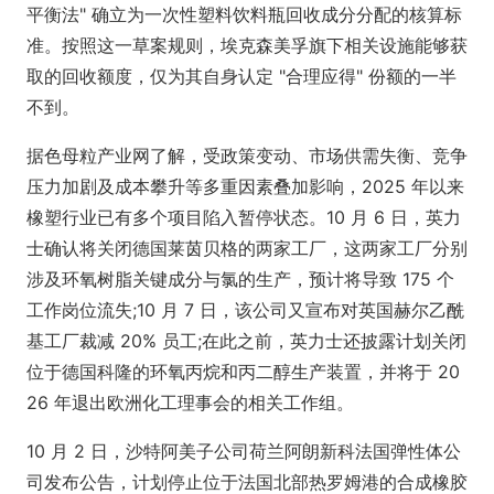
平衡法" 确立为一次性塑料饮料瓶回收成分分配的核算标
准。按照这一草案规则，埃克森美孚旗下相关设施能够获
取的回收额度，仅为其自身认定 "合理应得" 份额的一半
不到。
据色母粒产业网了解，受政策变动、市场供需失衡、竞争
压力加剧及成本攀升等多重因素叠加影响，2025 年以来
橡塑行业已有多个项目陷入暂停状态。10 月 6 日，英力
士确认将关闭德国莱茵贝格的两家工厂，这两家工厂分别
涉及环氧树脂关键成分与氯的生产，预计将导致 175 个
工作岗位流失;10 月 7 日，该公司又宣布对英国赫尔乙酰
基工厂裁减 20% 员工;在此之前，英力士还披露计划关闭
位于德国科隆的环氧丙烷和丙二醇生产装置，并将于 20
26 年退出欧洲化工理事会的相关工作组。
10 月 2 日，沙特阿美子公司荷兰阿朗新科法国弹性体公
司发布公告，计划停止位于法国北部热罗姆港的合成橡胶