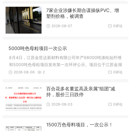
7家企业涉嫌长期合谋操纵PVC、增
塑剂价格，被调查
2026-08-07
0评论
5000吨色母粒项目一次公示
8月4日，江苏金世达新材料有限公司年产68000吨涤纶短纤维
和5000吨色母粒项目发布第一次环评公示。项目位于江苏金湖
经济开发区，总投资(内资)2.5亿元，新增用地38985平方米，
2026-08-06
2
0评论
新建厂房及附属用房总建筑面积约32000平方
百合花多名董监高及亲属“组团”减
持，股价三日跌停
2026-08-03
0评论
1500万色母料项目，一次公示！