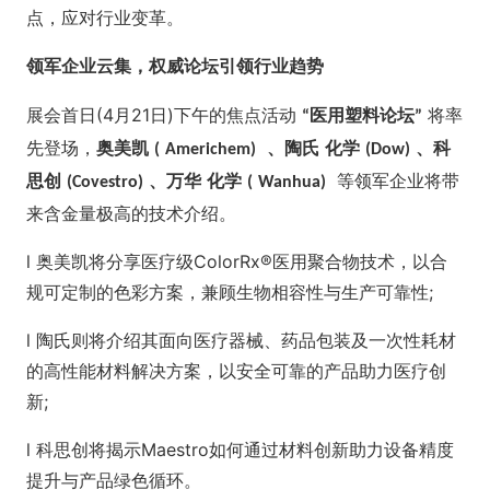
点，应对行业变革。
领军企业云集，权威论坛引领行业趋势
展会首日(4月21日)下午的焦点活动
将率
医用塑料论坛
“
”
先登场，
奥美凯
、陶氏
化学
、科
(
Americhem)
(Dow)
等领军企业将带
思创
、万华
化学
(Covestro)
(
Wanhua)
来含金量极高的技术介绍。
l 奥美凯将分享医疗级ColorRx®医用聚合物技术，以合
规可定制的色彩方案，兼顾生物相容性与生产可靠性;
l 陶氏则将介绍其面向医疗器械、药品包装及一次性耗材
的高性能材料解决方案，以安全可靠的产品助力医疗创
新;
l 科思创将揭示Maestro如何通过材料创新助力设备精度
提升与产品绿色循环。