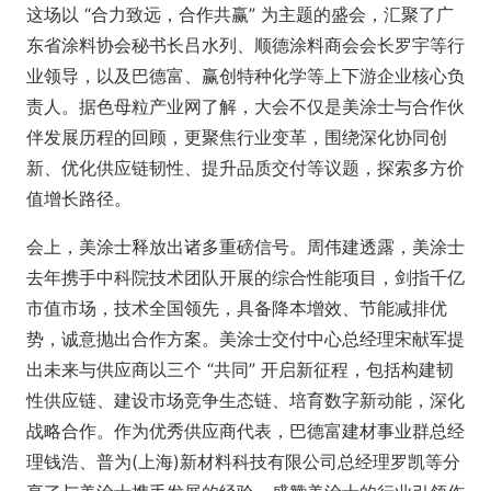
这场以 “合力致远，合作共赢” 为主题的盛会，汇聚了广
东省涂料协会秘书长吕水列、顺德涂料商会会长罗宇等行
业领导，以及巴德富、赢创特种化学等上下游企业核心负
责人。据色母粒产业网了解，大会不仅是美涂士与合作伙
伴发展历程的回顾，更聚焦行业变革，围绕深化协同创
新、优化供应链韧性、提升品质交付等议题，探索多方价
值增长路径。
会上，美涂士释放出诸多重磅信号。周伟建透露，美涂士
去年携手中科院技术团队开展的综合性能项目，剑指千亿
市值市场，技术全国领先，具备降本增效、节能减排优
势，诚意抛出合作方案。美涂士交付中心总经理宋献军提
出未来与供应商以三个 “共同” 开启新征程，包括构建韧
性供应链、建设市场竞争生态链、培育数字新动能，深化
战略合作。作为优秀供应商代表，巴德富建材事业群总经
理钱浩、普为(上海)新材料科技有限公司总经理罗凯等分