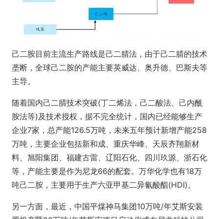
己二胺目前主流生产路线是己二腈法，由于己二腈的技术
垄断，全球己二胺的产能主要英威达、奥升德、巴斯夫等
主导。
随着国内己二腈技术突破(丁二烯法，己二酸法、己内酰
胺法等)及技术授权，据不完全统计，国内已经能够生产
企业7家，总产能126.5万吨，未来五年预计新增产能258
万吨，主要企业包括新和成、重庆华峰、天辰齐翔新材
料、旭阳集团、福建古雷、辽阳石化、四川玖源、浙石化
等，产能主要是作为尼龙66的配套。万华化学也有18万
吨己二胺，主要用于生产六亚甲基二异氰酸酯(HDI)。
另一方面，最近，中国平煤神马集团10万吨/年艾斯安装