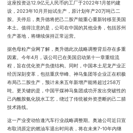
这座投资达12.9亿元人民币的工厂于2022年1月签约建
设，2023年10月开始试生产，原计划年产20万吨己二
胺。关停后，奥升德将把己二胺产能重心重新转移至美国
本土。值得注意的是，公司在中国的其他业务，包括苏州
生产基地，将继续保持正常运营。
据色母粒产业网了解，奥升德此次战略调整背后存在多重
因素。今年4月，该公司已在美国启动第十一章重组流
程，旨在优化资产负债结构。同时，中国本土尼龙产业正
经历深刻变革，包括重庆华峰、神马集团等企业正在积极
布局己二胺生产，预计未来五年新增产能将超过258万
吨。更关键的是，中国平煤神马集团成功开发出突破性的
己内酰胺氨化脱水工艺，绕过了传统被外资垄断的己二腈
技术路线。
这一产业变动恰逢汽车行业战略调整期。奥迪公司近日宣
布取消原定的燃油车退出时间表，将在未来7-10年内继