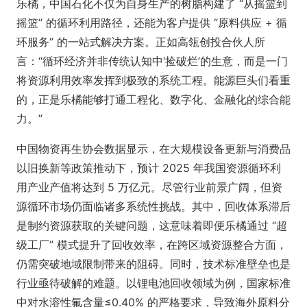
乐橘，中国石化不仅为自身生产的树脂构建了 “从摇篮到
摇篮” 的循环利用路径，还能为客户提供 “原料供应 + 循
环服务” 的一站式解决方案。正如高瓴创投合伙人所
言：“循环经济并非传统认知中‘捡破烂’的生意，而是一门
将资源利用效率发挥到极致的系统工程。能源巨头们看重
的，正是乐橘能够打通工程化、数字化、金融化的综合能
力。”
中国物资再生协会数据显示，在大规模设备更新与消费品
以旧换新等政策推动下，预计 2025 年我国资源循环利
用产业产值将达到 5 万亿元。尽管行业前景广阔，但资
源循环市场仍面临诸多系统性挑战。其中，回收体系滞后
是制约资源获取的关键问题，这意味着即便乐橘通过 “超
级工厂” 模式提升了回收效率，在跨区域资源整合方面，
仍需突破地域限制带来的阻碍。同时，技术标准壁垒也是
行业亟待破解的难题。以锂电池回收领域为例，国家标准
中对水溶性氟含量≤0.40% 的严格要求，导致海外原料分