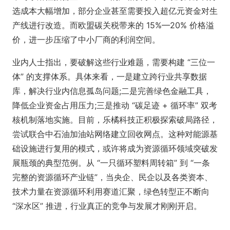
选成本大幅增加，部分企业甚至需要投入超亿元资金对生
产线进行改造。而欧盟碳关税带来的 15%—20% 价格溢
价，进一步压缩了中小厂商的利润空间。
业内人士指出，要破解这些行业难题，需要构建 “三位一
体” 的支撑体系。具体来看，一是建立跨行业共享数据
库，解决行业内信息孤岛问题;二是完善绿色金融工具，
降低企业资金占用压力;三是推动 “碳足迹 + 循环率” 双考
核机制落地实施。目前，乐橘科技正积极探索破局路径，
尝试联合中石油加油站网络建立回收网点。这种对能源基
础设施进行复用的模式，或许将成为资源循环领域突破发
展瓶颈的典型范例。从 “一只循环塑料周转箱” 到 “一条
完整的资源循环产业链”，当央企、民企以及各类资本、
技术力量在资源循环利用赛道汇聚，绿色转型正不断向
“深水区” 推进，行业真正的竞争与发展才刚刚开启。