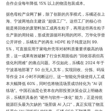
合作企业每年降低 15% 以上的物流包装成本。
据色母粒产业网了解，除了创新的共享模式，乐橘还在上
海、宁波两地自主建设 “超级工厂”。这些工厂的核心功
能是将回收的废塑料加工成再生粒子，再用这些再生粒子
生产新的周转箱，形成资源循环利用的闭环。万华化学曾
公开评价，乐橘生产的再生 HDPE 粒子纯度达到 99.
5%，可直接应用于家电外壳等对材料质量要求极高的场
景，这一成果有效破解了行业长期面临的 “回收容易但高
值化利用难” 的痛点问题。不仅如此，乐橘在 2024 年于
宁波基地部署了 50 台无人叉车，实现回收、分拣、码垛
等作业 24 小时不间断运行。这一智能化升级使得人工成
本大幅降低 60%，同时也将物流场景成功转化为 “AI 训
练场”。中国石油昆仑资本在内部投资决策会议上明确表
示，乐橘所具备的 “硬件与软件一体化” 能力，正是传统
能源巨头最为欠缺的 “场景级 AI 入口”，真正实现了物流