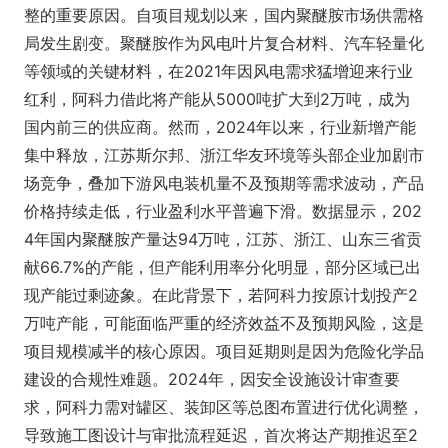
整的重要原因。自项目规划以来，国内聚醚胺市场供需格
局发生剧变。聚醚胺作为风电叶片复合材料、汽车轻量化
等领域的关键材料，在2021年因风电需求猛增迎来行业
红利，阿科力借此将产能从5000吨扩大到2万吨，成为
国内前三的供应商。然而，2024年以来，行业新增产能
集中释放，江苏斯尔邦、浙江华友环境等头部企业加剧市
场竞争，叠加下游风电装机量不及预期等需求波动，产品
价格持续走低，行业盈利水平普遍下滑。数据显示，202
4年国内聚醚胺产量达94万吨，江苏、浙江、山东三省贡
献66.7%的产能，但产能利用率分化明显，部分区域已出
现产能过剩迹象。在此背景下，若阿科力按原计划投产2
万吨产能，可能面临严重的经济效益不及预期风险，这是
项目规模减半的核心原因。项目延期则是因为危险化学品
建设的合规性难题。2024年，因安全设施设计审查要
求，阿科力需对罐区、装卸区等总图布置进行优化调整，
导致施工图设计与审批流程延迟，首次将达产期推迟至2