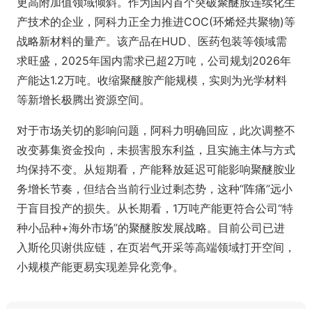
更高附加值领域倾斜。作为国内首个突破聚醚胺连续化生
产技术的企业，阿科力正全力推进COC(环烯烃共聚物)等
战略新材料的量产。该产品在HUD、医药包装等领域需
求旺盛，2025年国内需求已超2万吨，公司规划2026年
产能达1.2万吨。收缩聚醚胺产能规模，实则为光学材料
等新增长极腾出资源空间。
对于市场关切的影响问题，阿科力明确回应，此次调整不
改变募集资金投向，未损害股东利益，且实施主体与方式
均保持不变。从短期看，产能释放延迟可能影响聚醚胺业
务增长节奏，但结合当前行业过剩态势，这种“阵痛”远小
于盲目投产的损失。从长期看，1万吨产能更符合公司“特
种小品种+海外市场”的聚醚胺发展战略。目前公司已进
入斯伦贝谢供应链，在页岩气开采等高端领域打开空间，
小规模产能更易实现差异化竞争。