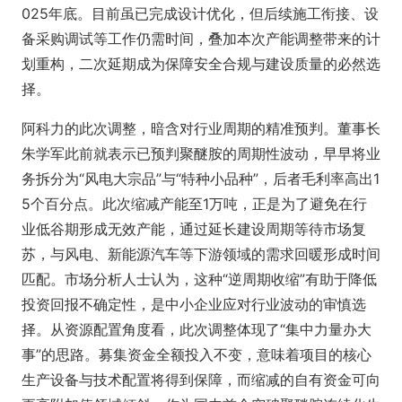
025年底。目前虽已完成设计优化，但后续施工衔接、设
备采购调试等工作仍需时间，叠加本次产能调整带来的计
划重构，二次延期成为保障安全合规与建设质量的必然选
择。
阿科力的此次调整，暗含对行业周期的精准预判。董事长
朱学军此前就表示已预判聚醚胺的周期性波动，早早将业
务拆分为“风电大宗品”与“特种小品种”，后者毛利率高出1
5个百分点。此次缩减产能至1万吨，正是为了避免在行
业低谷期形成无效产能，通过延长建设周期等待市场复
苏，与风电、新能源汽车等下游领域的需求回暖形成时间
匹配。市场分析人士认为，这种“逆周期收缩”有助于降低
投资回报不确定性，是中小企业应对行业波动的审慎选
择。从资源配置角度看，此次调整体现了“集中力量办大
事”的思路。募集资金全额投入不变，意味着项目的核心
生产设备与技术配置将得到保障，而缩减的自有资金可向