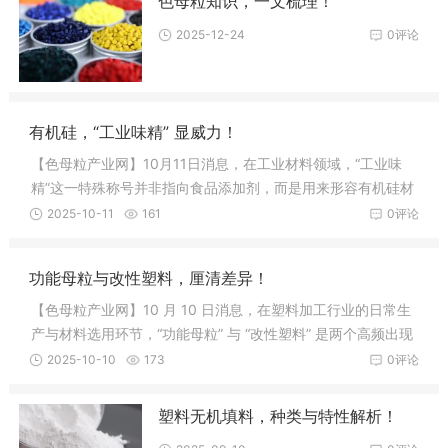
色母粒知识，一文梳理！
2025-12-24
0评论
有机硅，“工业味精” 显威力！
【色母粒产业网】10月11日消息，在工业材料领域，“工业味
精”这一特殊称号并非指向食品添加剂，而是用来形容有机硅材
料。如同烹饪时少量味精便能提升菜肴鲜味，有机硅在各类材
2025-10-11
161
0评论
料配方中，往往只需添加少量(有时甚至
功能母粒与改性塑料，厘清差异！
【色母粒产业网】10 月 10 日消息，在塑料加工行业的日常生
产与材料选用环节，“功能母粒” 与 “改性塑料” 是两个高频出现
的术语，二者常被一同讨论，这使得不少从业者甚至行业新人
2025-10-10
173
0评论
产生认知混淆，误将它们归为同类
塑料无机填料，种类与特性解析！