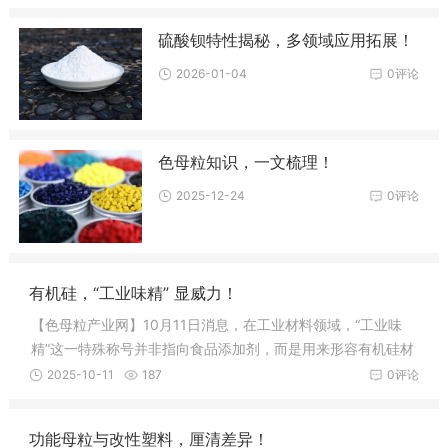
硫酸钡特性揭秘，多领域应用拓展！
2026-01-04
0评论
色母粒知识，一文梳理！
2025-12-24
0评论
有机硅，“工业味精” 显威力！
【色母粒产业网】10月11日消息，在工业材料领域，“工业味
精”这一特殊称号并非指向食品添加剂，而是用来形容有机硅材
料。如同烹饪时少量味精便能提升菜肴鲜味，有机硅在各类材
2025-10-11
187
0评论
料配方中，往往只需添加少量(有时甚至
功能母粒与改性塑料，厘清差异！