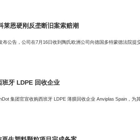
产业低碳转型已成定局。
，科莱恩硬刚反垄断旧案索赔潮
布公告，公司在7月16日收到陶氏欧洲公司向德国多特蒙德法院提
括科莱恩在内的四家企业在乙烯采购市场存在违反欧盟竞争法规的
亿欧元。 值得注意的
购西班牙 LDPE 回收企业
eenDot 集团官宣收购西班牙 LDPE 薄膜回收企业 Anviplas Spain，为
南欧市场又一关键布局。Anviplas 1988 年创立，坐落加泰罗尼亚
PE 薄膜回收，
0 吨再生塑料颗粒项目完成备案