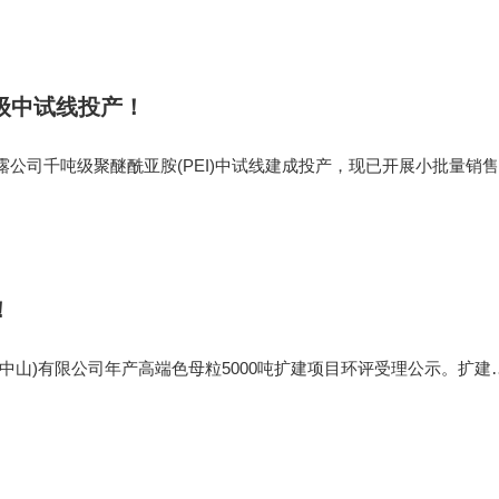
张托盘产销任务，销
级中试线投产！
露公司千吨级聚醚酰亚胺(PEI)中试线建成投产，现已开展小批量销
车、医疗、航空、通信等场景。PEI属高端特种工程塑料，耐高温、
市场长期被SABIC
！
(中山)有限公司年产高端色母粒5000吨扩建项目环评受理公示。扩建
年扩产高端色母粒5000吨。本次扩建项目原有色母粒产能不变，原项目
前总投资为10656.3