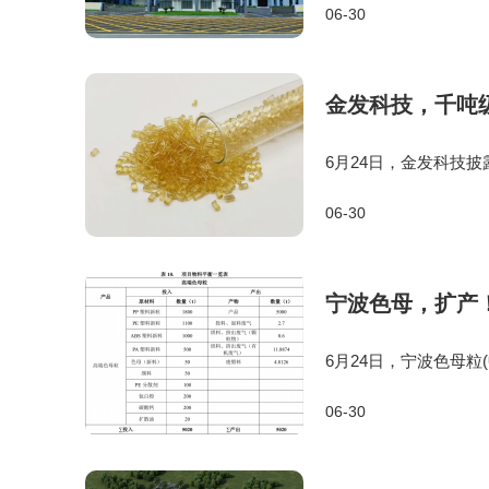
06-30
公司今年已完成30万
金发科技，千吨
6月24日，金发科技披
产品覆盖电子电气、汽
06-30
缘、力学性能突出，全球
宁波色母，扩产
6月24日，宁波色母粒
分总投资500万元，
06-30
产色母粒11400吨，扩建