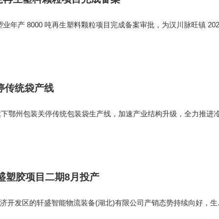
子塑业年产 8000 吨再生塑料颗粒项目完成备案审批，为汉川脉旺镇 202
目。项目坐落脉旺镇桃闸村，总投资 5000 万元，资金全部企业自筹
00㎡标准化车间
停传统袋产线
泥旗下鄂州包装关停传统包装袋生产线，加速产业结构升级，全力推进
前厂房改造进入关键攻坚期。企业规划引进专业吹膜机组搭建全新
外市场：对内供应
盛塑胶项目二期8月投产
济开发区的轩盛智能物流装备(湖北)有限公司产销态势持续向好，生
业22条自动化生产线满负荷运转，全力保障市场订单交付。截至目