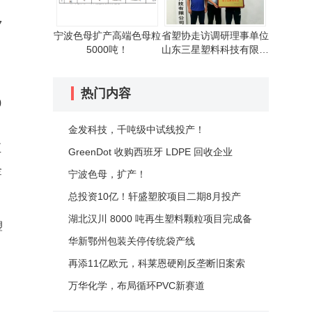
，
7
宁波色母扩产高端色母粒
省塑协走访调研理事单位
5000吨！
山东三星塑料科技有限公
司
热门内容
0
金发科技，千吨级中试线投产！
至
GreenDot 收购西班牙 LDPE 回收企业
金
宁波色母，扩产！
总投资10亿！轩盛塑胶项目二期8月投产
湖北汉川 8000 吨再生塑料颗粒项目完成备
塑
案
华新鄂州包装关停传统袋产线
再添11亿欧元，科莱恩硬刚反垄断旧案索
赔潮
万华化学，布局循环PVC新赛道