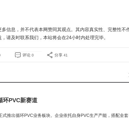
更多信息，并不代表本网赞同其观点。其内容真实性、完整性不
益，请及时
联系我们
，本站将会在24小时内处理完毕。
评论
分享
0
0
41
环PVC新赛道
式推出循环PVC业务板块。企业依托自身PVC生产产能，搭配全套
建起包含回收供应链、材料研发、性能检测、终端应用的一体化再生P