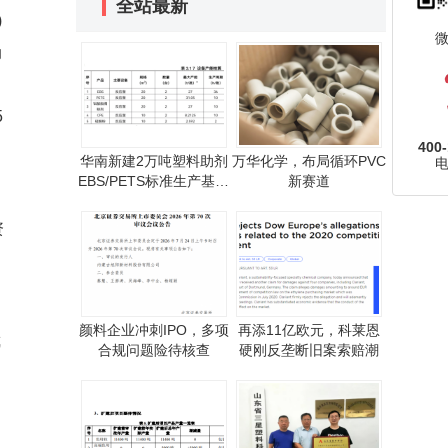
全站最新
)
动
5
400-
华南新建2万吨塑料助剂
万华化学，布局循环PVC
EBS/PETS标准生产基地
新赛道
环评公示
资
颜料企业冲刺IPO，多项
再添11亿欧元，科莱恩
截
合规问题险待核查
硬刚反垄断旧案索赔潮