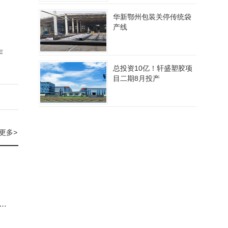
华新鄂州包装关停传统袋
产线
作
总投资10亿！轩盛塑胶项
目二期8月投产
更多
>
G
V