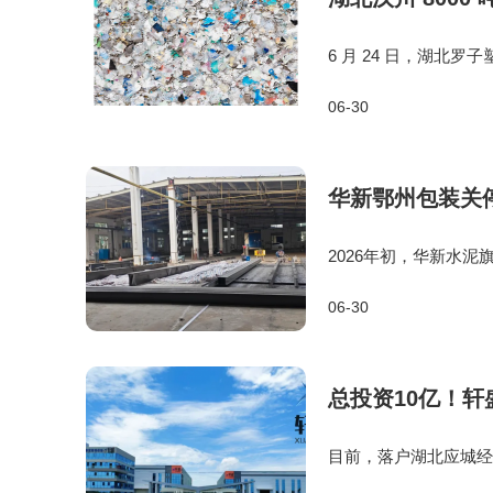
6 月 24 日，湖北罗
年再生资源重点升级项
06-30
占地 10 亩，新建 50
华新鄂州包装关
2026年初，华新水
伸膜生产项目建设，当
06-30
伸膜产线，产品兼顾内
总投资10亿！轩
目前，落户湖北应城经
经营稳步攀升。目前企