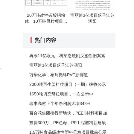
20万吨改性碳酸钙粉
宝丽迪3亿项目落子江苏
体、10万吨母粒项目验
泗阳
收公示
热门内容
再添11亿欧元，科莱恩硬刚反垄断旧案索
赔潮
宝丽迪3亿项目落子江苏泗阳
酶
万华化学，布局循环PVC新赛道
2000吨再生塑料粒项目（一期）竣收公示
1650吨填充母粒项目，一次公示中
瑞丰高材上半年净利润大增348%
百合花集团摘得新地块，PEEK材料项目加
速落地
投资300万，PE色母、PP工程塑料新建项
目公示中
1.5万吨食品级改性塑料母粒项目批前公示