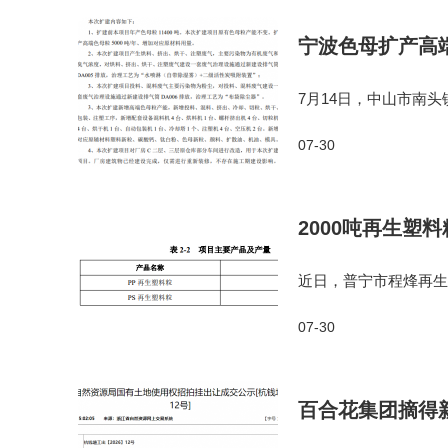
宁波色母扩产高端
7月14日，中山市南头
0吨扩建项目环境影响
07-30
建，本次扩建后项目用地面
2000吨再生塑
近日，普宁市程烽再生
公示。项目位于普宁市
07-30
总投资为600万元，其
百合花集团摘得