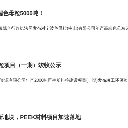
色母粒5000吨！
镇综合行政执法局发布对宁波色母粒(中山)有限公司年产高端色母粒5
评价文件作出拟批准决定的公示。项目拟增加投资在项目厂区内进行
积 13311.9平
料粒项目（一期）竣收公示
资源有限公司年产2000吨再生塑料粒建设项目(一期)发布竣工环保
普侨镇南部工业园西区。用地6184平方米，建筑面积为6184平方米
中环保投资为60万元
新地块，PEEK材料项目加速落地