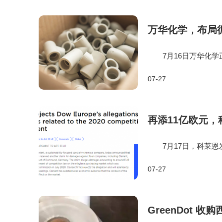
万华化学，布局循
7月16日万华化学正
RS全球回收认证，搭
07-27
C方案。 国内塑料
再添11亿欧元
7月17日，科莱恩发
损害赔偿诉讼，指控包
07-27
为，索赔金额约11
GreenDot 收