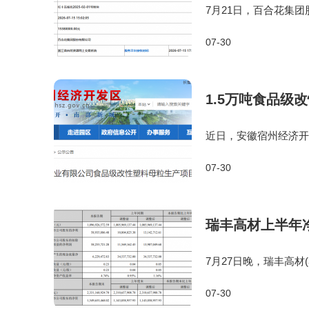
7月21日，百合花集团
亩。该地块将重点用于
07-30
域拓展。PEEK是一
1.5万吨食品级
近日，安徽宿州经济开
示。项目总投资500
07-30
有限公司食品级改性塑
瑞丰高材上半年净
7月27日晚，瑞丰高材(
元，同比增长9.04%;归
07-30
元，同比增长318.89%