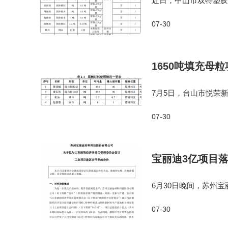
近日，中山市双特塑胶
项目位于中山市三乡镇
07-30
㎡，总投资300万元，
1650吨填充母
7月5日，台山市悦荣
于广东省江门市台山市
07-30
为，租用已建成的厂房
宝丽迪3亿项目
6月30日晚间，苏州
经济开发区管理委员会
07-30
特种纤维及功能性新材