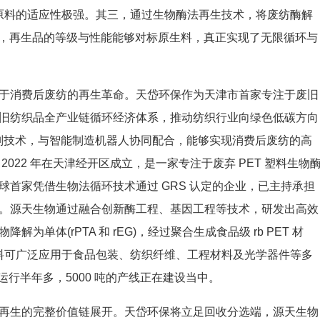
对原料的适应性极强。其三，通过生物酶法再生技术，将废纺酶解
 PET，再生品的等级与性能能够对标原生料，真正实现了无限循环与
于消费后废纺的再生革命。天岱环保作为天津市首家专注于废旧
旧纺织品全产业链循环经济体系，推动纺织行业向绿色低碳方向
识别技术，与智能制造机器人协同配合，能够实现消费后废纺的高
022 年在天津经开区成立，是一家专注于废弃 PET 塑料生物
首家凭借生物法循环技术通过 GRS 认定的企业，已主持承担
利授权。源天生物通过融合创新酶工程、基因工程等技术，研发出高效
解为单体(rPTA 和 rEG)，经过聚合生成食品级 rb PET 材
材料可广泛应用于食品包装、纺织纤维、工程材料及光学器件等多
稳定运行半年多，5000 吨的产线正在建设当中。
再生的完整价值链展开。天岱环保将立足回收分选端，源天生物