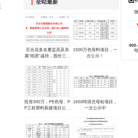
全站最新
正
400-
百合花多名董监高及亲
1500万色母料项目，一
属“组团”减持，股价三日
次公示！
跌停
投资300万，PE色母、P
1650吨填充母粒项目，
P工程塑料新建项目公示
一次公示中
中