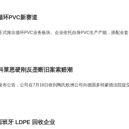
环PVC新赛道
式推出循环PVC业务板块。企业依托自身PVC生产产能，搭配全套
建起包含回收供应链、材料研发、性能检测、终端应用的一体化再生P
产业低碳转型已成定局。
，科莱恩硬刚反垄断旧案索赔潮
布公告，公司在7月16日收到陶氏欧洲公司向德国多特蒙德法院提
括科莱恩在内的四家企业在乙烯采购市场存在违反欧盟竞争法规的
亿欧元。 值得注意的
购西班牙 LDPE 回收企业