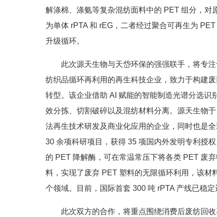
解涤棉、涤氨等复杂混纺面料中的 PET 组分，
为单体 rPTA 和 rEG，二者经过聚合可再生为
升级循环。
此次源天生物与天岱环保的强强联手，将专注
纺织品循环再利用的再生科技企业，致力于构建废
转型。该企业借助 AI 赋能的智能制造光谱分选
效分拣、切割破碎以及混纺材料分离。源天生物于 2
法再生技术研发及商业化应用的企业，同时也是全球
30 余项科研项目，获得 35 项国内外发明专
的 PET 降解酶，可在常温常压下将各类 PET 废弃物降
料，实现了废弃 PET 塑料的无限循环利用，该
个领域。目前，国际首套 300 吨 rPTA 产线已
此次双方的合作，将重点围绕消费后废纺回收