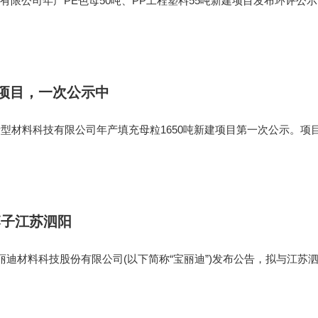
有限公司年产PE色母50吨、PP工程塑料55吨新建项目发布环评公
白石村，为新建项目。项目总用地面积为1900㎡，总建筑面积为190
环保投资15万。主要从
粒项目，一次公示中
新型材料科技有限公司年产填充母粒1650吨新建项目第一次公示。项
，属于新建项目。总投资200万，环保投资20万。项目主要建设内容
内建设生产填充母粒1
落子江苏泗阳
宝丽迪材料科技股份有限公司(以下简称“宝丽迪”)发布公告，拟与江苏
签订《工业项目进区合同书》，在泗阳经济开发区投资建设化纤母
料生产基地。