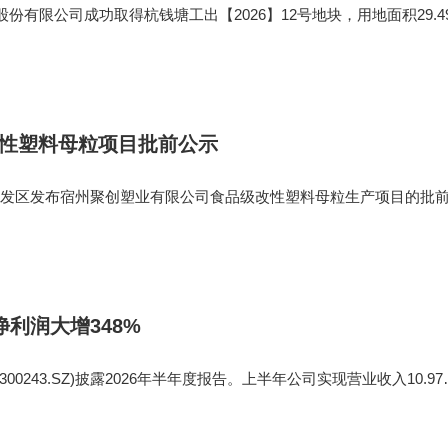
股份有限公司成功取得杭钱塘工出【2026】12号地块，用地面积29.4
聚醚醚酮(PEEK)材料项目建设，助力公司从颜料行业向高性能材料
种位于商业化聚合物顶端
改性塑料母粒项目批前公示
发区发布宿州聚创塑业有限公司食品级改性塑料母粒生产项目的批
0万元，在宿州经开区金泰二路东部标准化厂房3栋1层建设“宿州聚创塑
料母粒生产项目”
利润大增348%
300243.SZ)披露2026年半年度报告。上半年公司实现营业收入10.97
母净利润5893.59万元，同比大幅增长348.43%;扣非净利润5825.57
;基本每股收益0.23元