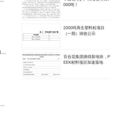
示。
000吨！
0
2000吨再生塑料粒项目
（一期）竣收公示
目位
百合花集团摘得新地块，P
EEK材料项目加速落地
泗阳
粒、