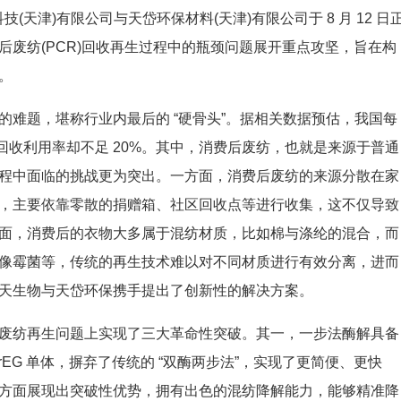
技(天津)有限公司与天岱环保材料(天津)有限公司于 8 月 12 日
废纺(PCR)回收再生过程中的瓶颈问题展开重点攻坚，旨在构
。
难题，堪称行业内最后的 “硬骨头”。据相关数据预估，我国每
其回收利用率却不足 20%。其中，消费后废纺，也就是来源于普通
程中面临的挑战更为突出。一方面，消费后废纺的来源分散在家
，主要依靠零散的捐赠箱、社区回收点等进行收集，这不仅导致
面，消费后的衣物大多属于混纺材质，比如棉与涤纶的混合，而
像霉菌等，传统的再生技术难以对不同材质进行有效分离，进而
天生物与天岱环保携手提出了创新性的解决方案。
废纺再生问题上实现了三大革命性突破。其一，一步法酶解具备
 rEG 单体，摒弃了传统的 “双酶两步法”，实现了更简便、更快
方面展现出突破性优势，拥有出色的混纺降解能力，能够精准降