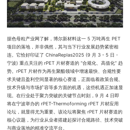
据色母粒产业网了解，博尔新材料这一 5 万吨再生 PET
项目的落地，并非偶然，其与当下行业发展趋势紧密相
连。它恰好印证了 ChinaReplas2025 (9 月 3 - 5 日・
宁波) 重点关注的 rPET 片材赛道的 “合规化、高值化” 趋
势。rPET 片材作为再生聚酯领域中增速最快、合规性要
求关键且盈利空间显著的核心赛道，正面临着政策合规、
技术升级与市场扩容等多方面的机遇，这些机遇正加速显
现。在行业处于聚力突破的关键节点时刻，9 月 4 日即
将在宁波举办的 rPET-Thermoforming rPET 片材应用
论坛，就显得尤为重要。该论坛将聚焦 rPET 片材赛道的
核心议题，为行业从业者搭建起探讨合规路径、技术突破
与商业落地的精准交流平台。